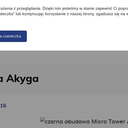
wrażenia z przeglądania. Dzięki nim jesteśmy w stanie zapewnić Ci popr
iasteczka" lub kontynuując korzystanie z naszej strony, zgadzasz się na
Akcesoria do komputerów
Elektromobilność
Bateri
a ciasteczka
a Akyga
016