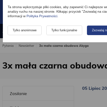
Ta strona wykorzystuje pliki cookies, aby zapewnić Ci najlepsze 
analizy ruchu na naszej stronie. Klikając przycisk "Zezwalaj na c
informacji w
Polityka Prywatności.
Zasilanie
Kable
Ładowarki do telefonów i tabletów
Tylko anonimowe
Tylko funkcjonalne
Zezwalaj n
Pytania
Newsletter
3x mała czarna obudowa Akyga
3x mała czarna obudow
05 Lipiec 2
Zasilanie