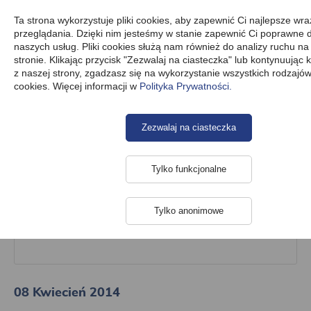
Ta strona wykorzystuje pliki cookies, aby zapewnić Ci najlepsze wra
przeglądania. Dzięki nim jesteśmy w stanie zapewnić Ci poprawne d
naszych usług. Pliki cookies służą nam również do analizy ruchu na
stronie. Klikając przycisk "Zezwalaj na ciasteczka" lub kontynuując 
Pytania
Newsletter
Zasilacze awaryjne UPS Akyga Phasak
z naszej strony, zgadzasz się na wykorzystanie wszystkich rodzajów
cookies. Więcej informacji w
Polityka Prywatności.
Zasilacze awaryjne UPS Akyga
Zezwalaj na ciasteczka
Phasak
Tylko funkcjonalne
Tylko anonimowe
Kategorie
08 Kwiecień 2014